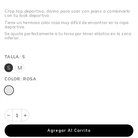
Crop top deportivo, divino para usar con jeans o combinarlo
con tu look deportivo.
Tiene un hermoso color rosa muy difícil de encontrar en la ropa
deportiva.
Se ajusta perfectamente a tu torso por tener elástico en la zona
inferior.
TALLA:
S
S
M
COLOR:
ROSA
Agregar Al Carrito