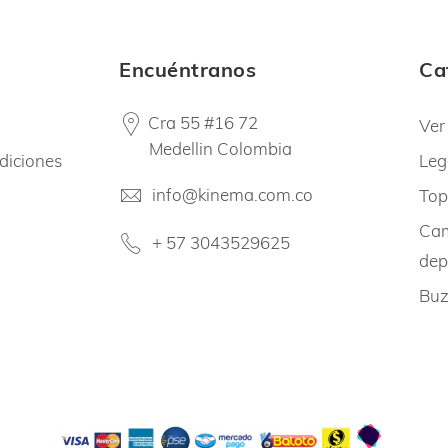
Encuéntranos
Ca
Cra 55 #16 72
Ver
Medellin Colombia
diciones
Leg
info@kinema.com.co
Top
Cam
+ 57 3043529625
dep
Buz