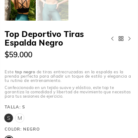
Top Deportivo Tiras
Espalda Negro
$59.000
Este
top negro
de tiras entrecruzadas en la espalda es la
prenda perfecta para añadir un toque de estilo y elegancia a
tu rutina de entrenamiento.
Confeccionado en un tejido suave y elástico, este top te
garantiza la comodidad y libertad de movimiento que necesitas
para tus sesiones de ejercicio.
TALLA:
S
S
M
COLOR:
NEGRO