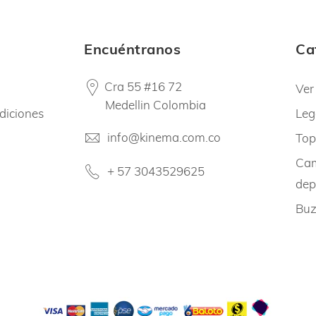
Encuéntranos
Ca
Cra 55 #16 72
Ver
Medellin Colombia
diciones
Leg
info@kinema.com.co
Top
Cam
+ 57 3043529625
dep
Buz