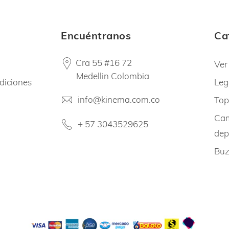
Encuéntranos
Ca
Cra 55 #16 72
Ver
Medellin Colombia
diciones
Leg
info@kinema.com.co
Top
Cam
+ 57 3043529625
dep
Buz