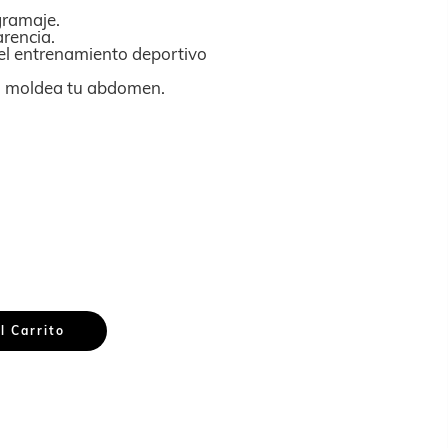
 gramaje.
arencia.
el entrenamiento deportivo
a moldea tu abdomen.
l Carrito