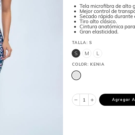
Tela microfibra de alto
Mejor control de transp
Secado rápido durante 
Tiro alto clásico.
Cintura anatómica par
Gran elasticidad.
TALLA:
S
S
M
L
COLOR:
KENIA
Agregar A