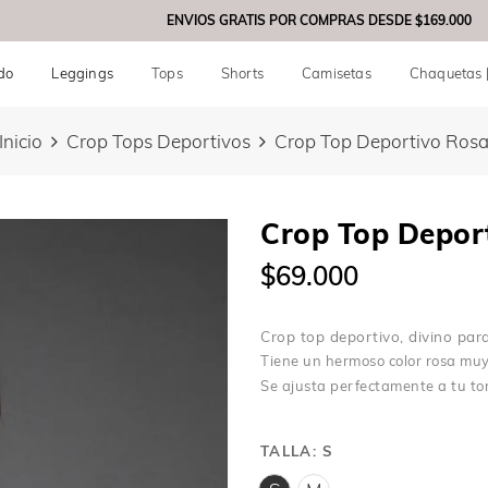
ENVIOS GRATIS POR COMPRAS DESDE
$169.000
do
Leggings
Tops
Shorts
Camisetas
Chaquetas 
Inicio
Crop Tops Deportivos
Crop Top Deportivo Ros
Crop Top Depor
$69.000
Crop top deportivo, divino par
Tiene un hermoso color rosa muy 
Se ajusta perfectamente a tu tors
TALLA:
S