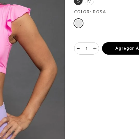
S
M
COLOR:
ROSA
Agregar A