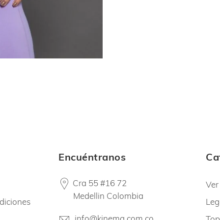
Encuéntranos
Ca
Cra 55 #16 72
Ver
Medellin Colombia
diciones
Leg
info@kinema.com.co
Top