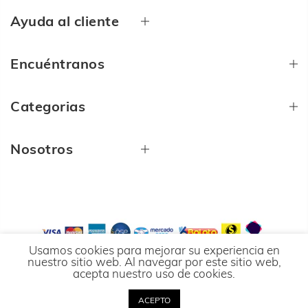
Ayuda al cliente
Encuéntranos
Categorias
Nosotros
Usamos cookies para mejorar su experiencia en
nuestro sitio web. Al navegar por este sitio web,
2024 Kinema Ropa Deportiva ©
Marca Registrada
acepta nuestro uso de cookies.
por Avance Activo SAS.
Vigilado por la
SIC
ACEPTO