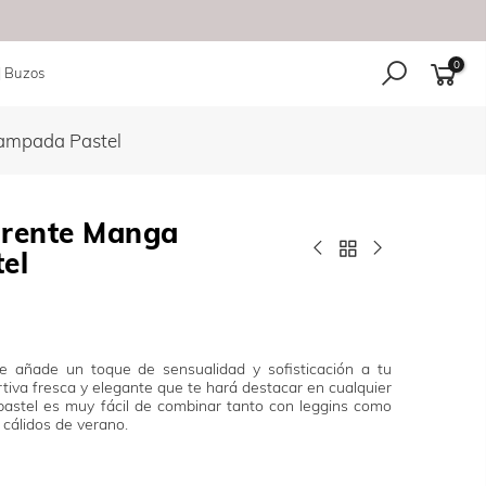
0
| Buzos
ampada Pastel
arente Manga
el
e añade un toque de sensualidad y sofisticación a tu
tiva fresca y elegante que te hará destacar en cualquier
pastel es muy fácil de combinar tanto con leggins como
s cálidos de verano.