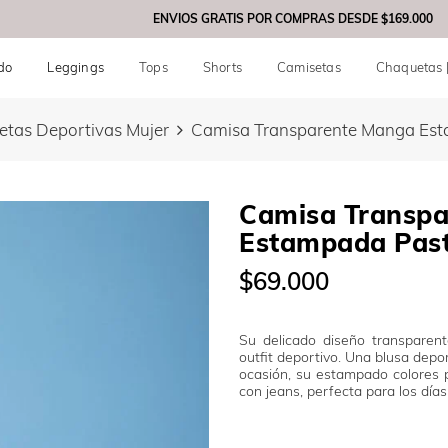
ENVIOS GRATIS POR COMPRAS DESDE
$169.000
do
Leggings
Tops
Shorts
Camisetas
Chaquetas 
etas Deportivas Mujer
Camisa Transparente Manga Est
Camisa Transp
Estampada Past
$69.000
Su delicado diseño transparent
outfit deportivo.
Una blusa depor
ocasión, su estampado colores 
con jeans
, perfecta para los día