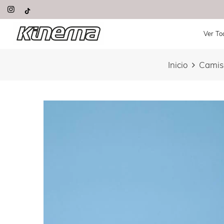
Saltar
contenido
Ver To
Inicio
Camis