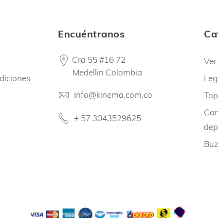
Encuéntranos
Ca
Cra 55 #16 72
Ver
Medellin Colombia
diciones
Leg
info@kinema.com.co
Top
Cam
+ 57 3043529625
dep
Buz